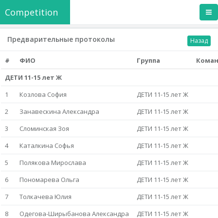
Competition
Предварительные протоколы
Назад
#
ФИО
Группа
Кома
ДЕТИ 11-15 лет Ж
1
Козлова София
ДЕТИ 11-15 лет Ж
2
Занавескина Александра
ДЕТИ 11-15 лет Ж
3
Сломинская Зоя
ДЕТИ 11-15 лет Ж
4
Каталкина Софья
ДЕТИ 11-15 лет Ж
5
Полякова Мирослава
ДЕТИ 11-15 лет Ж
6
Пономарева Ольга
ДЕТИ 11-15 лет Ж
7
Толкачева Юлия
ДЕТИ 11-15 лет Ж
8
Одегова-Ширыбанова Александра
ДЕТИ 11-15 лет Ж