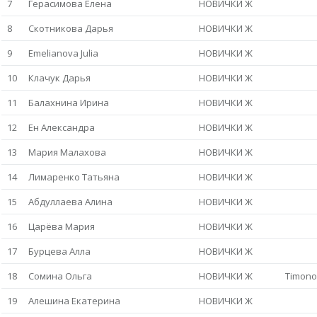
7
Герасимова Елена
НОВИЧКИ Ж
8
Скотникова Дарья
НОВИЧКИ Ж
9
Emelianova Julia
НОВИЧКИ Ж
10
Клачук Дарья
НОВИЧКИ Ж
11
Балахнина Ирина
НОВИЧКИ Ж
12
Ен Александра
НОВИЧКИ Ж
13
Мария Малахова
НОВИЧКИ Ж
14
Лимаренко Татьяна
НОВИЧКИ Ж
15
Абдуллаева Алина
НОВИЧКИ Ж
16
Царёва Мария
НОВИЧКИ Ж
17
Бурцева Алла
НОВИЧКИ Ж
18
Сомина Ольга
НОВИЧКИ Ж
Timono
19
Алешина Екатерина
НОВИЧКИ Ж